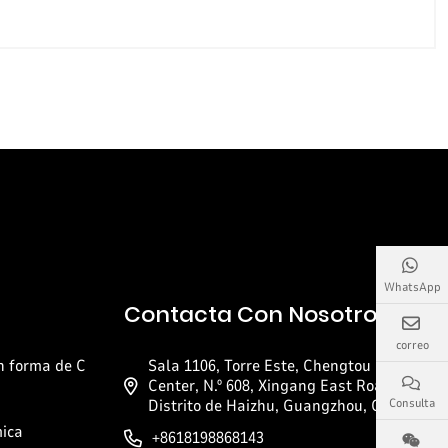
WhatsApp
Contacta Con Nosotros
correo
n forma de C
Sala 1106, Torre Este, Chengtou Pazhou
Center, N.º 608, Xingang East Road,
Distrito de Haizhu, Guangzhou, China.
Consulta
mica
+8618198868143