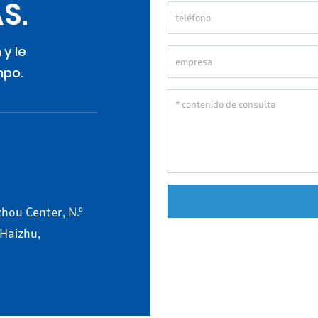
S.
 y le
mpo.
hou Center, N.º
 Haizhu,