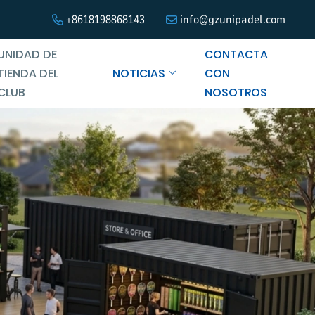
+8618198868143
info@gzunipadel.com
UNIDAD DE
CONTACTA
TIENDA DEL
NOTICIAS
CON
CLUB
NOSOTROS