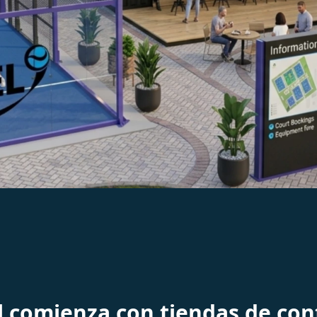
ontenedores
as para clubes
l comienza con tiendas de co