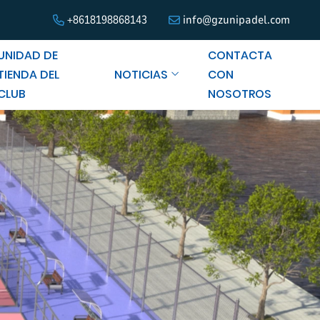
+8618198868143
info@gzunipadel.com
UNIDAD DE
CONTACTA
TIENDA DEL
NOTICIAS
CON
CLUB
NOSOTROS