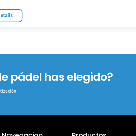
etails
de pádel has elegido?
tización
e Navegación
Productos