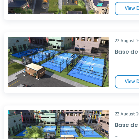
View D
22 August 2
Base de 
...
View D
22 August 2
Base de 
...