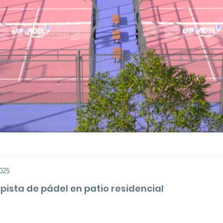
025
UNIPADEL le ofrece servicios integrales de construcción y sopor
pista de pádel en patio residencial