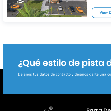
View D
¿Qué estilo de pista 
Déjanos tus datos de contacto y déjanos darte una co
Barra D