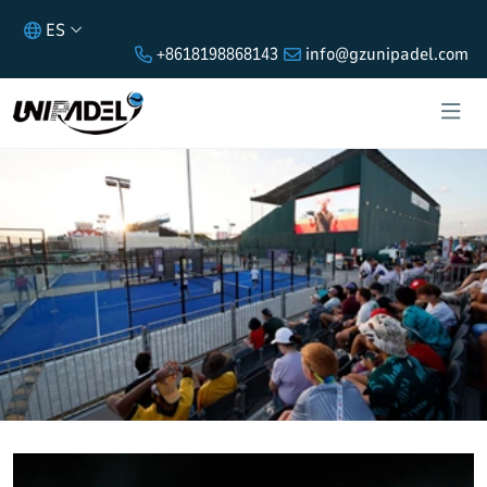
ES
+8618198868143
info@gzunipadel.com
PISTAS DE PÁDEL EN DUBÁI,
EMIRATOS ÁRABES UNIDOS