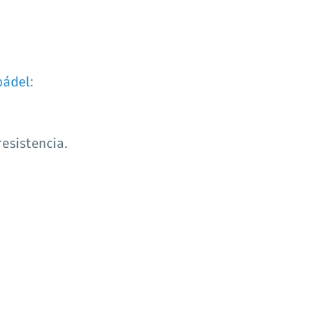
pádel
:
esistencia.