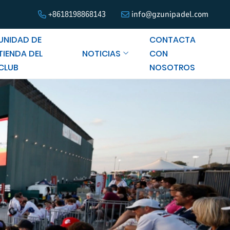
+8618198868143
info@gzunipadel.com
UNIDAD DE
CONTACTA
TIENDA DEL
NOTICIAS
CON
CLUB
NOSOTROS