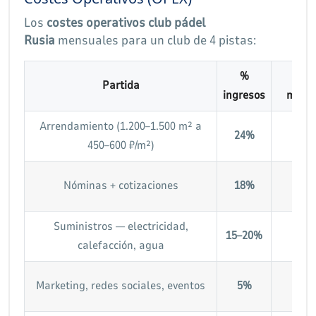
Los
costes operativos club pádel
Rusia
mensuales para un club de 4 pistas:
%
Imp
Partida
ingresos
mensu
Arrendamiento (1.200–1.500 m² a
600.
24%
450–600 ₽/m²)
840
350.
Nóminas + cotizaciones
18%
480
Suministros — electricidad,
200.
15–20%
calefacción, agua
400
100.
Marketing, redes sociales, eventos
5%
150