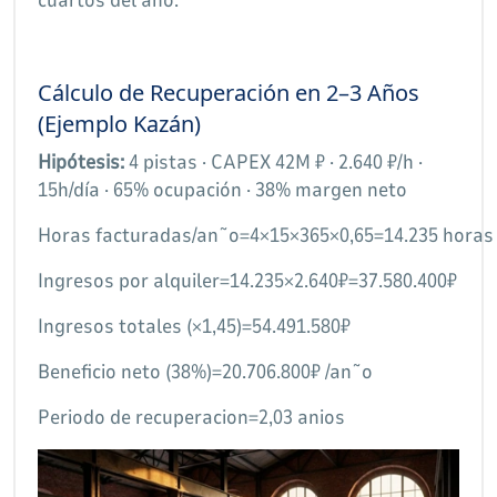
Cálculo de Recuperación en 2–3 Años
(Ejemplo Kazán)
Hipótesis:
4 pistas · CAPEX 42M ₽ · 2.640 ₽/h ·
15h/día · 65% ocupación · 38% margen neto
Horas facturadas/an˜o=4×15×365×0,65=14.235 horas
Ingresos por alquiler=14.235×2.640₽=37.580.400₽
Ingresos totales (×1,45)=54.491.580₽
Beneficio neto (38%)=20.706.800₽ /an˜o
Periodo de recuperacion=2,03 anios