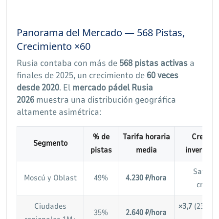
Panorama del Mercado — 568 Pistas,
Crecimiento ×60
Rusia contaba con más de
568 pistas activas
a
finales de 2025, un crecimiento de
60 veces
desde 2020
. El
mercado pádel Rusia
2026
muestra una distribución geográfica
altamente asimétrica:
% de
Tarifa horaria
Crecimi
Segmento
pistas
media
inversión 
Satura
Moscú y Oblast
49%
4.230 ₽/hora
crecie
Ciudades
×3,7
(237M ₽
35%
2.640 ₽/hora