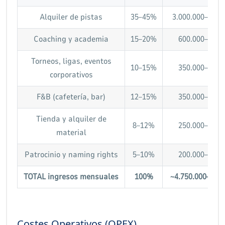
Alquiler de pistas
35–45%
3.000.000–3.500
Coaching y academia
15–20%
600.000–800.
Torneos, ligas, eventos
10–15%
350.000–550.
corporativos
F&B (cafetería, bar)
12–15%
350.000–500.
Tienda y alquiler de
8–12%
250.000–400.
material
Patrocinio y naming rights
5–10%
200.000–400.
TOTAL ingresos mensuales
100%
~4.750.000–5.15
Costes Operativos (OPEX)