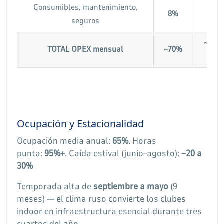
Consumibles, mantenimiento,
120.
8%
seguros
180
~1.37
TOTAL OPEX mensual
~70%
2.05
Ocupación y Estacionalidad
Ocupación media anual:
65%
. Horas
punta:
95%+
. Caída estival (junio–agosto):
−20 a
30%
Temporada alta de
septiembre a mayo
(9
meses) — el clima ruso convierte los clubes
indoor en infraestructura esencial durante tres
cuartos del año.