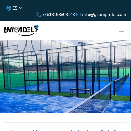
ES
+8618198868143
info@gzunipadel.com
INVERSIÓN EN UN CLUB DE PÁDEL
RUSO: 2-3 AÑOS PARA ALCANZAR EL