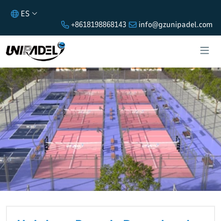
ES
+8618198868143
info@gzunipadel.com
HOTELES Y RESORTS DEPORTES DE
PLAYA + VISTAS AL MAR