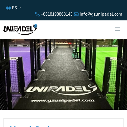
ES
+8618198868143
info@gzunipadel.com
MOSCÚ, RUSIA