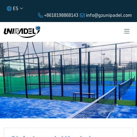
ES
+8618198868143
info@gzunipadel.com
CLUB DE PADEL KUALA LUMPUR
INSTALA 6 PISTAS PANORÁMICAS