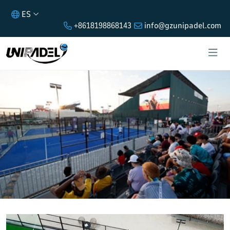
ES
+8618198868143
info@gzunipadel.com
PISTA DE PÁDEL CLÁSICA EN
MALDIVAS