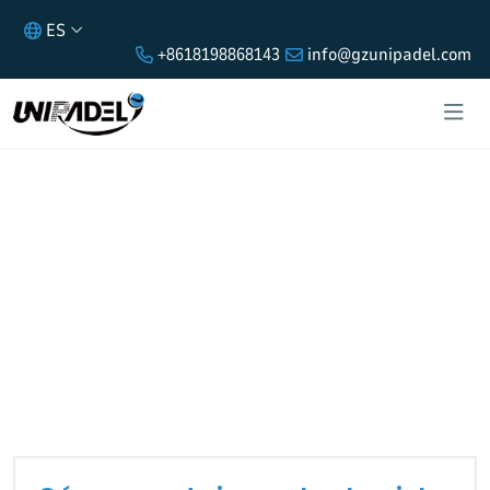
ES
+8618198868143
info@gzunipadel.com
CÓMO PUEDO IMPORTAR LA PISTA
DE PÁDEL?