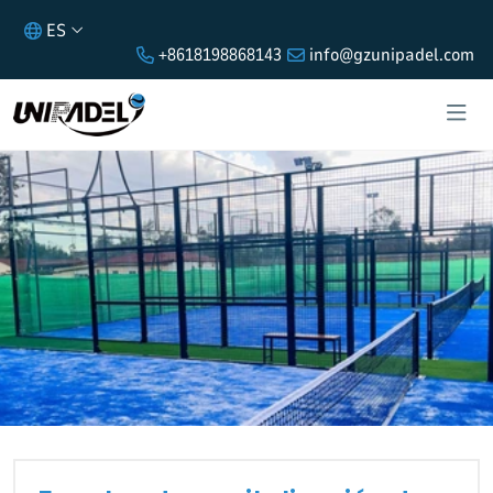
ES
+8618198868143
info@gzunipadel.com
FUENTES DE CAPITALIZACIÓN DE
MERCADO DE PISTAS DE PÁDEL