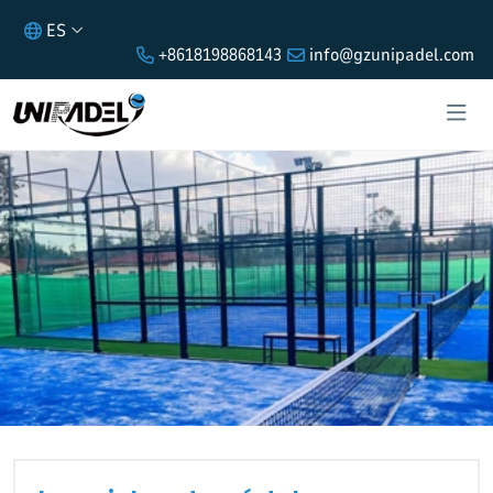
ES
+8618198868143
info@gzunipadel.com
LAS PISTAS DE PÁDEL SON
PORTÁTILES?