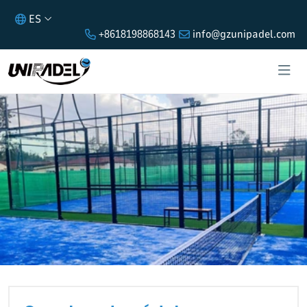
ES
+8618198868143
info@gzunipadel.com
CANCHAS DE PÁDEL COLOMBIANAS
CARGADAS Y ENVIADAS CON ÉXITO