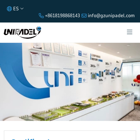
ES
+8618198868143
info@gzunipadel.com
CERTIFICADO