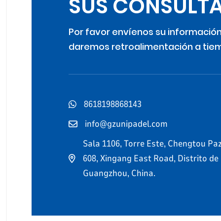
SUS CONSULTA
Por favor envíenos su información
daremos retroalimentación a tie
8618198868143
info@gzunipadel.com
Sala 1106, Torre Este, Chengtou Paz
608, Xingang East Road, Distrito de
Guangzhou, China.