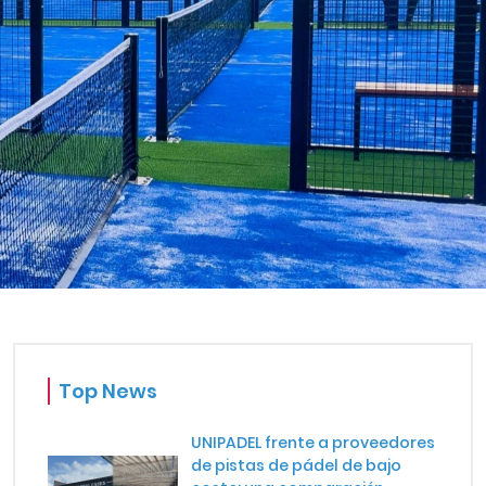
ÁFRICA
Top News
UNIPADEL frente a proveedores
de pistas de pádel de bajo