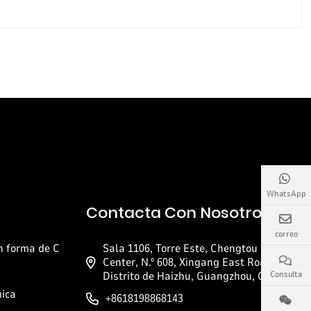
WhatsApp
Contacta Con Nosotros
correo
n forma de C
Sala 1106, Torre Este, Chengtou Pazhou
Center, N.º 608, Xingang East Road,
Distrito de Haizhu, Guangzhou, China.
Consulta
mica
+8618198868143