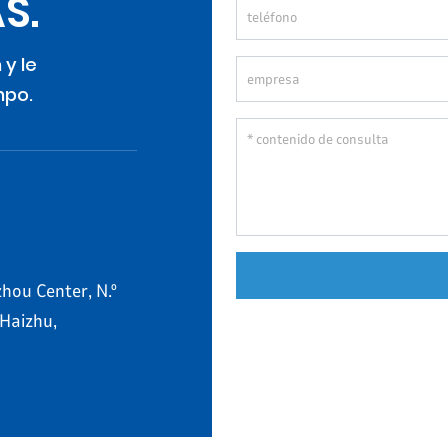
S.
 y le
mpo.
hou Center, N.º
 Haizhu,